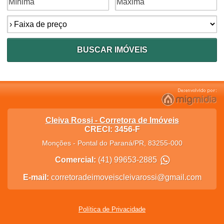
Faixa de preço:
BUSCAR IMÓVEIS
Cleiva Rossi - Corretora de Imóveis
CRECI: 3456-F
Monções
-
Pontal do Paraná
/
PR
,
83255-000
Comercial:
(41) 99653-2885
E-mail:
corretoradeimoveiscleivarossi@gmail.com
Política de Privacidade