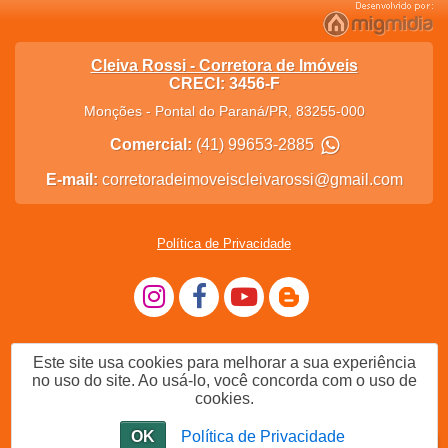
Cleiva Rossi - Corretora de Imóveis
CRECI: 3456-F
Monções
-
Pontal do Paraná
/
PR
,
83255-000
Comercial:
(41) 99653-2885
E-mail:
corretoradeimoveiscleivarossi@gmail.com
Política de Privacidade
Este site usa cookies para melhorar a sua experiência
no uso do site. Ao usá-lo, você concorda com o uso de
cookies.
OK
Política de Privacidade