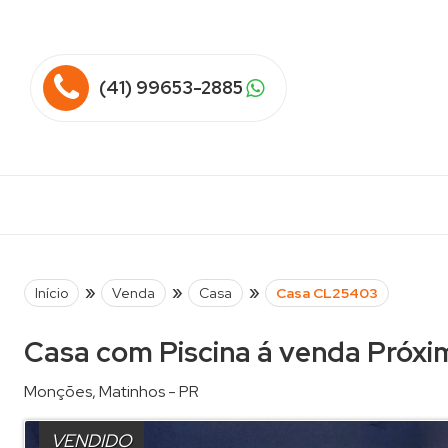
(41) 99653-2885
»
»
»
Início
Venda
Casa
Casa CL25403
Casa com Piscina á venda Próxi
Monções
,
Matinhos
-
PR
VENDIDO