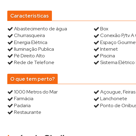
Características
Abastecimento de água
Box
Churrasqueira
Conexão P/tv A
Energia Elétrica
Espaço Gourme
Iluminação Publica
Internet
Pé Direito Alto
Piscina
Rede de Telefone
Sistema Elétrico 
O que tem perto?
1000 Metros do Mar
Açougue, Feira
Farmácia
Lanchonete
Padaria
Ponto de Oníbu
Restaurante