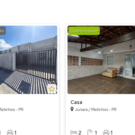
ão
Oportunidade
Casa
Matinhos - PR
Junara / Matinhos - PR
1
1
2
1
1