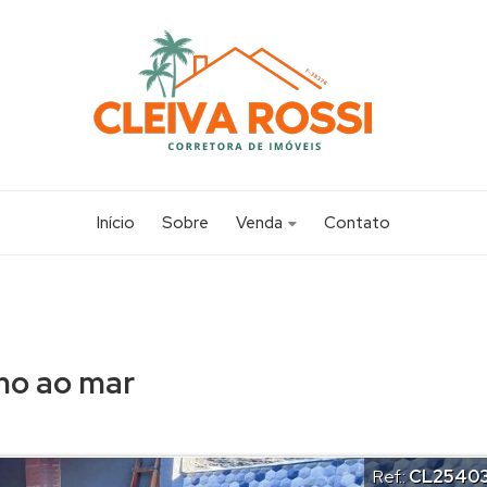
Início
Sobre
Venda
Contato
Apartamento (14)
Casa (117)
Chácara (1)
mo ao mar
Sobrado (20)
Terreno (19)
Ref.:
CL2540