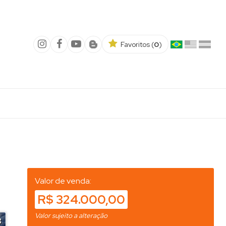
Favoritos (
0
)
Valor de venda:
R$ 324.000,00
Valor sujeito a alteração
3