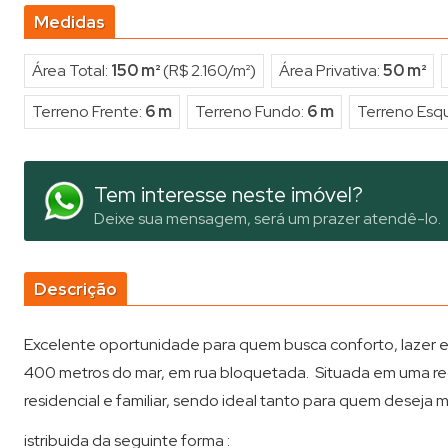
Medidas
Área Total:
150 m²
(R$ 2.160/m²)
Área Privativa:
50 m²
Terreno Frente:
6 m
Terreno Fundo:
6 m
Terreno Esq
Tem interesse neste imóvel?
Deixe sua mensagem, será um prazer atendê-lo.
Descrição
Excelente oportunidade para quem busca conforto, lazer e q
400 metros do mar, em rua bloquetada. Situada em uma re
residencial e familiar, sendo ideal tanto para quem desej
istribuida da seguinte forma :