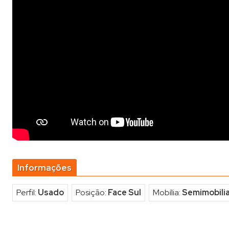
Informações
Perfil:
Usado
Posição:
Face Sul
Mobília:
Semimobili