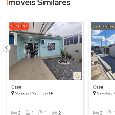
Imóveis Similares
VENDIDO
Em Construç
Casa
Casa
Monções / Matinhos - PR
Gaivotas / 
2
1
1
2
2