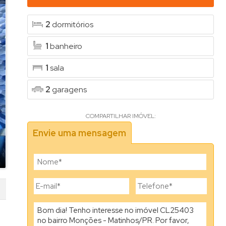
2
dormitórios
1
banheiro
1
sala
2
garagens
COMPARTILHAR IMÓVEL:
Envie uma mensagem