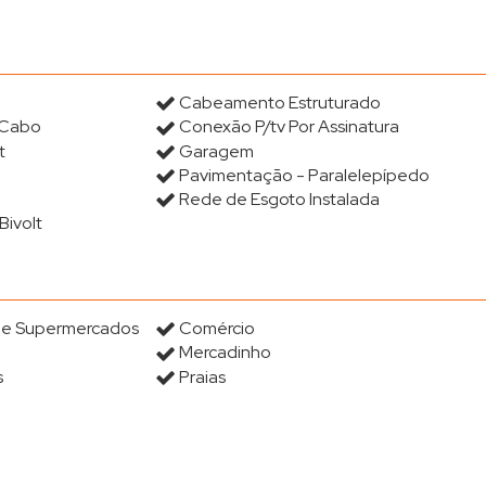
Cabeamento Estruturado
 Cabo
Conexão P/tv Por Assinatura
t
Garagem
Pavimentação - Paralelepípedo
Rede de Esgoto Instalada
Bivolt
s e Supermercados
Comércio
Mercadinho
s
Praias