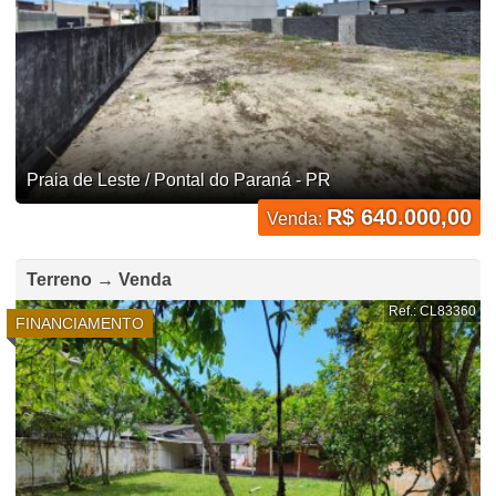
Praia de Leste / Pontal do Paraná - PR
R$ 640.000,00
Venda:
Terreno → Venda
Ref.: CL83360
FINANCIAMENTO