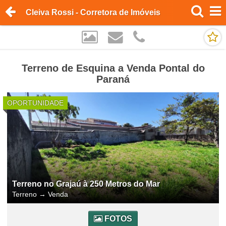
Cleiva Rossi - Corretora de Imóveis
Terreno de Esquina a Venda Pontal do
Paraná
OPORTUNIDADE
Terreno no Grajaú à 250 Metros do Mar
Terreno
→
Venda
FOTOS