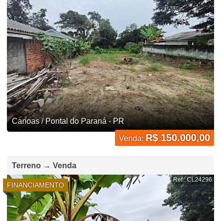
Canoas / Pontal do Paraná - PR
R$ 150.000,00
Venda:
Terreno → Venda
Ref.: CL24296
FINANCIAMENTO