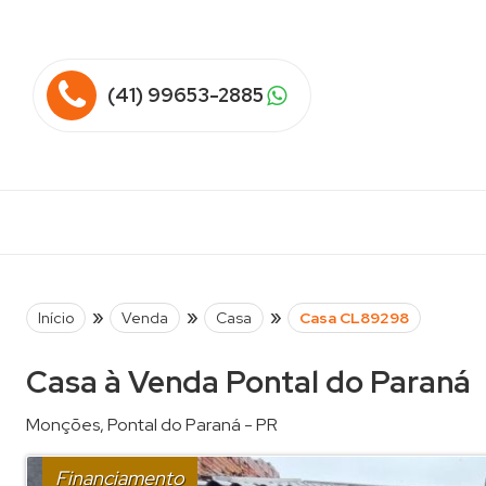
(41) 99653-2885
»
»
»
Início
Venda
Casa
Casa CL89298
Casa à Venda Pontal do Paraná
Monções
,
Pontal do Paraná
-
PR
Financiamento