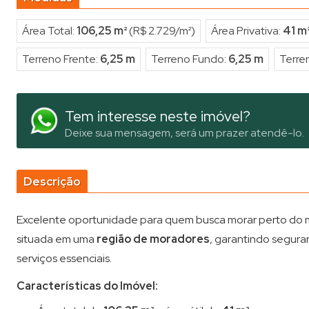
Área Total:
106,25 m²
(R$ 2.729/m²)
Área Privativa:
41 m
Terreno Frente:
6,25 m
Terreno Fundo:
6,25 m
Terre
Tem interesse neste imóvel?
Deixe sua mensagem, será um prazer atendê-lo.
Descrição
Excelente oportunidade para quem busca morar perto do mar
situada em uma
região de moradores
, garantindo seguran
serviços essenciais.
Características do Imóvel: