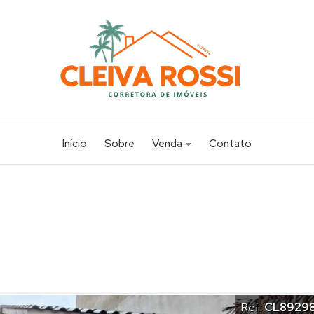
Início
Sobre
Venda
Contato
Apartamento (14)
Casa (117)
Chácara (1)
Sobrado (20)
Terreno (19)
Ref.:
CL8929