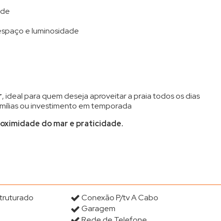
ade
 espaço e luminosidade
r
, ideal para quem deseja aproveitar a praia todos os dias
famílias ou investimento em temporada
roximidade do mar e praticidade.
truturado
Conexão P/tv A Cabo
Garagem
Rede de Telefone