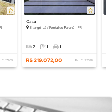
Casa
Ca
PR
Shangri-Lá / Pontal do Paraná - PR
P
2
1
1
R$ 219.072,00
R$
f: CL17989
Ref: CL72078