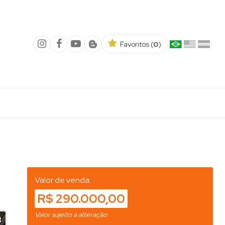
Favoritos (
0
)
Valor de venda:
R$ 290.000,00
Valor sujeito a alteração
8