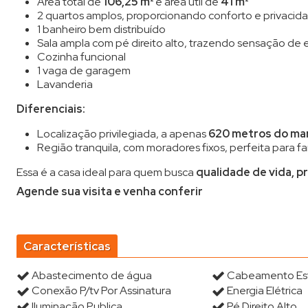
Área total de
106,25 m²
e área útil de
41 m²
2 quartos amplos, proporcionando conforto e privacid
1 banheiro bem distribuído
Sala ampla com pé direito alto, trazendo sensação de
Cozinha funcional
1 vaga de garagem
Lavanderia
Diferenciais:
Localização privilegiada, a apenas
620 metros do ma
Região tranquila, com moradores fixos, perfeita para 
Essa é a casa ideal para quem busca
qualidade de vida, p
Agende sua visita e venha conferir
Características
Abastecimento de água
Cabeamento Es
Conexão P/tv Por Assinatura
Energia Elétrica
Iluminação Publica
Pé Direito Alto