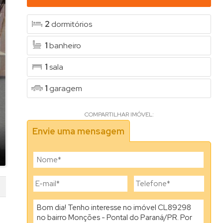
2
dormitórios
1
banheiro
1
sala
1
garagem
COMPARTILHAR IMÓVEL:
Envie uma mensagem