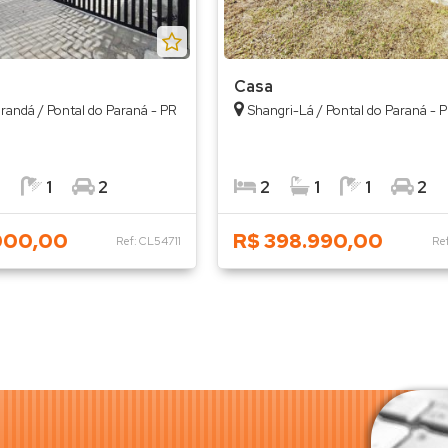
Casa
randá / Pontal do Paraná - PR
Shangri-Lá / Pontal do Paraná - 
1
1
2
2
1
1
2
000,00
R$ 398.990,00
Ref: CL54711
Re