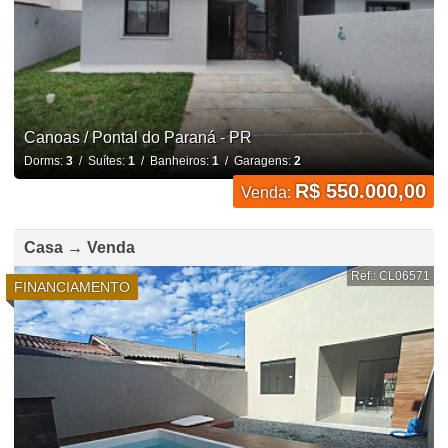
Canoas / Pontal do Paraná - PR
Dorms:
3
/ Suítes:
1
/ Banheiros:
1
/ Garagens:
2
R$ 550.000,00
Venda:
Casa → Venda
Ref.: CL06571
FINANCIAMENTO