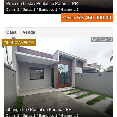
Praia de Leste / Pontal do Paraná - PR
Dorms:
3
/ Suítes:
1
/ Banheiros:
1
/ Garagens:
2
R$ 450.000,00
Venda:
Casa → Venda
Ref.: CL39491
FINANCIAMENTO
Shangri-Lá / Pontal do Paraná - PR
Dorms:
3
/ Suítes:
1
/ Banheiros:
1
/ Garagens:
2