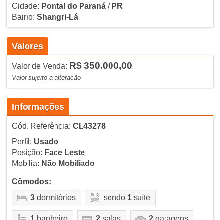
Cidade:
Pontal do Paraná
/
PR
Bairro:
Shangri-Lá
Valores
R$ 350.000,00
Valor de Venda:
Valor sujeito a alteração
Informações
Cód. Referência:
CL43278
Perfil:
Usado
Posição:
Face Leste
Mobília:
Não Mobiliado
Cômodos:
3
dormitórios
sendo
1
suíte
1
banheiro
2
salas
2
garagens