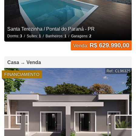
Santa Terezinha / Pontal do Paraná - PR
Dorms:
3
/ Suítes:
1
/ Banheiros:
1
/ Garagens:
2
R$ 629.990,00
Venda:
Casa → Venda
Ref.: CL96325
FINANCIAMENTO