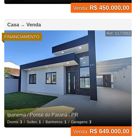
R$ 450.000,00
Venda:
Casa → Venda
Ref.: CL77653
FINANCIAMENTO
Ipanema / Pontal do Paraná - PR
Dorms:
3
/ Suítes:
1
/ Banheiros:
1
/ Garagens:
3
R$ 649.000,00
Venda: