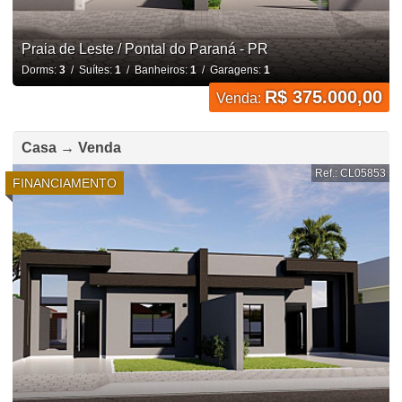
Praia de Leste / Pontal do Paraná - PR
Dorms:
3
/ Suítes:
1
/ Banheiros:
1
/ Garagens:
1
R$ 375.000,00
Venda:
Casa → Venda
Ref.: CL05853
FINANCIAMENTO