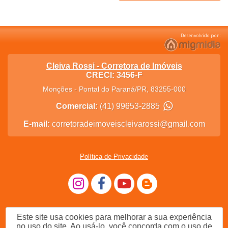
Cleiva Rossi - Corretora de Imóveis
CRECI: 3456-F
Monções
-
Pontal do Paraná
/
PR
,
83255-000
Comercial:
(41) 99653-2885
E-mail:
corretoradeimoveiscleivarossi@gmail.com
Política de Privacidade
Este site usa cookies para melhorar a sua experiência
no uso do site. Ao usá-lo, você concorda com o uso de