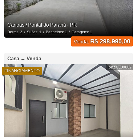
Canoas / Pontal do Paraná - PR
Dorms:
2
/ Suítes:
1
/ Banheiros:
1
/ Garagens:
1
R$ 298.990,00
Venda:
Casa → Venda
Ref.: CL30862
FINANCIAMENTO