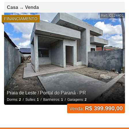
Casa → Venda
Ref.: CL24401
FINANCIAMENTO
Praia de Leste / Pontal do Paraná - PR
Dorms:
2
/ Suítes:
1
/ Banheiros:
1
/ Garagens:
2
R$ 399.990,00
Venda: