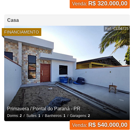
R$ 320.000,00
Venda:
Casa
Ref.: CL04725
FINANCIAMENTO
Primavera / Pontal do Paraná - PR
Dorms:
2
/ Suítes:
1
/ Banheiros:
1
/ Garagens:
2
R$ 540.000,00
Venda: