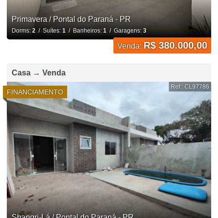
Primavera / Pontal do Paraná - PR
Dorms:
2
/ Suítes:
1
/ Banheiros:
1
/ Garagens:
3
R$ 380.000,00
Venda:
Casa → Venda
Ref.: CL97786
FINANCIAMENTO
Shangri-Lá / Pontal do Paraná - PR