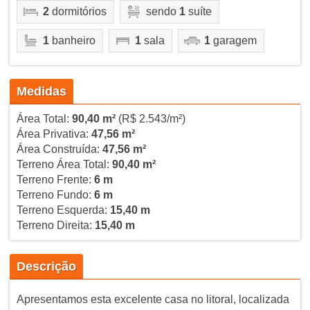
2
dormitórios
sendo
1
suíte
1
banheiro
1
sala
1
garagem
Medidas
Área Total:
90,40 m²
(R$ 2.543/m²)
Área Privativa:
47,56 m²
Área Construída:
47,56 m²
Terreno Área Total:
90,40 m²
Terreno Frente:
6 m
Terreno Fundo:
6 m
Terreno Esquerda:
15,40 m
Terreno Direita:
15,40 m
Descrição
Apresentamos esta excelente casa no litoral, localizada