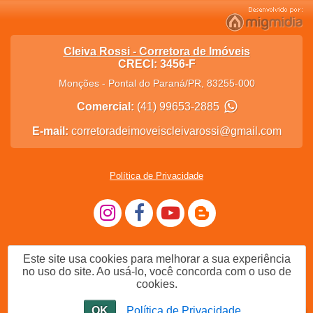
Cleiva Rossi - Corretora de Imóveis
CRECI: 3456-F
Monções
-
Pontal do Paraná
/
PR
,
83255-000
Comercial:
(41) 99653-2885
E-mail:
corretoradeimoveiscleivarossi@gmail.com
Política de Privacidade
Este site usa cookies para melhorar a sua experiência
no uso do site. Ao usá-lo, você concorda com o uso de
cookies.
OK
Política de Privacidade