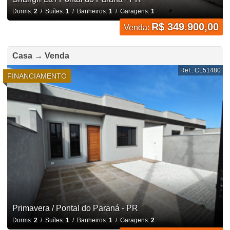
Dorms:
2
/ Suítes:
1
/ Banheiros:
1
/ Garagens:
1
R$ 349.900,00
Venda:
Casa → Venda
Ref.: CL51480
FINANCIAMENTO
Primavera / Pontal do Paraná - PR
Dorms:
2
/ Suítes:
1
/ Banheiros:
1
/ Garagens:
2