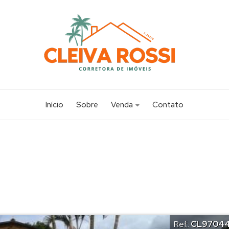
Início
Sobre
Venda
Contato
Apartamento (14)
Casa (117)
Chácara (1)
Sobrado (20)
Terreno (19)
Ref.:
CL9704