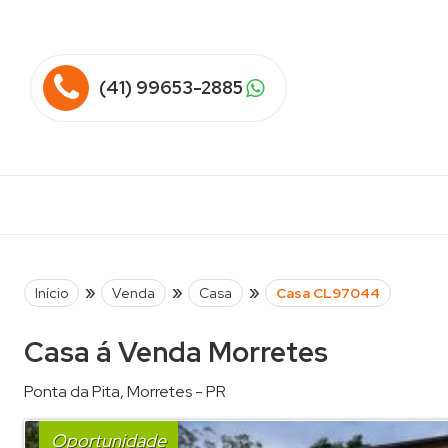
(41) 99653-2885
»
»
»
Início
Venda
Casa
Casa CL97044
Casa á Venda Morretes
Ponta da Pita
,
Morretes
-
PR
Oportunidade