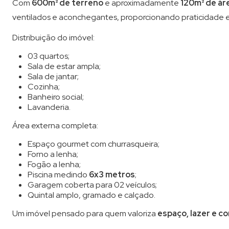
Com
600m² de terreno
e aproximadamente
120m² de ár
ventilados e aconchegantes, proporcionando praticidade e
Distribuição do imóvel:
03 quartos;
Sala de estar ampla;
Sala de jantar;
Cozinha;
Banheiro social;
Lavanderia.
Área externa completa:
Espaço gourmet com churrasqueira;
Forno a lenha;
Fogão a lenha;
Piscina medindo
6x3 metros
;
Garagem coberta para 02 veículos;
Quintal amplo, gramado e calçado.
Um imóvel pensado para quem valoriza
espaço, lazer e c