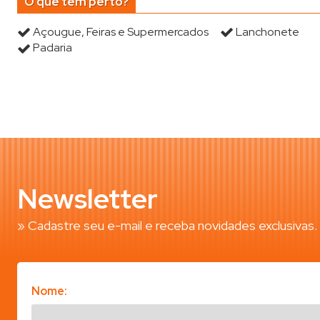
O que tem perto?
Açougue, Feiras e Supermercados
Lanchonete
Padaria
Newsletter
» Cadastre seu e-mail e receba novidades exclusivas.
Nome: