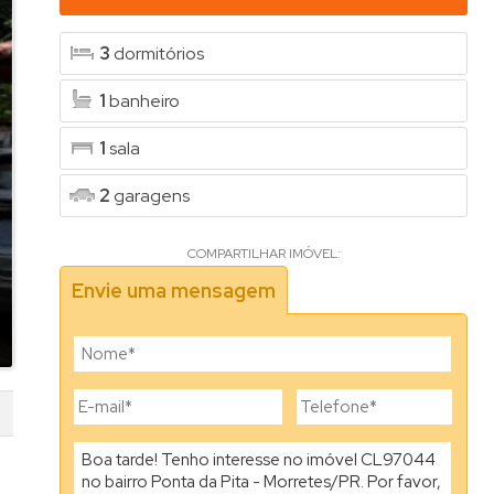
3
dormitórios
1
banheiro
1
sala
2
garagens
COMPARTILHAR IMÓVEL:
Envie uma mensagem