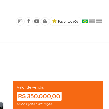
Favoritos (
0
)
Valor de venda:
R$ 350.000,00
Valor sujeito a alteração
4