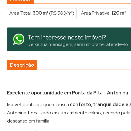
Área Total:
600 m²
(R$ 583/m²)
Área Privativa:
120 m²
Tem interesse neste imóvel?
Deixe sua mensagem, será um prazer atendê-lo.
Descrição
Excelente oportunidade em Ponta da Pita – Antonina
Imóvel ideal para quem busca
conforto, tranquilidade e
Antonina. Localizado em um ambiente calmo, cercado pela 
descanso em família.