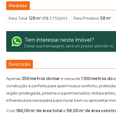
Medidas
Área Total:
128 m²
(R$ 3.750/m²)
Área Privativa:
58 m²
Tem interesse neste imóvel?
Deixe sua mensagem, será um prazer atendê-lo.
Descrição
Apenas
350 metros do mar
e cerca de
1.100 metros do 
construção é perfeita para quem busca conforto, praticida
região privilegiada, próxima a supermercados, restaurantes
infraestrutura necessária para morar bem ou aproveitar mom
Com
160,00 m² de área total
e
58,00 m² de área constr