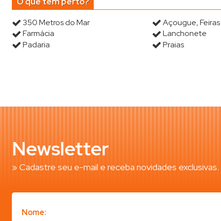
O que tem perto?
350 Metros do Mar
Açougue, Feira
Farmácia
Lanchonete
Padaria
Praias
Newsletter
» Cadastre seu e-mail e receba novidades exclusivas.
Nome: