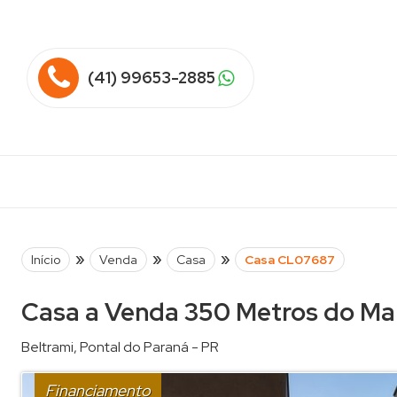
(41) 99653-2885
»
»
»
Início
Venda
Casa
Casa CL07687
Casa a Venda 350 Metros do Ma
Beltrami
,
Pontal do Paraná
-
PR
Financiamento