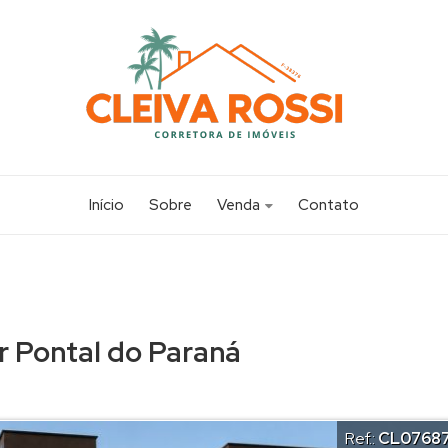
Início
Sobre
Venda
Contato
Apartamento (14)
Casa (117)
Chácara (1)
r Pontal do Paraná
Sobrado (20)
Terreno (19)
Ref.:
CL0768