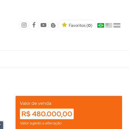
Favoritos (
0
)
Valor de venda:
R$ 480.000,00
Valor sujeito a alteração
7