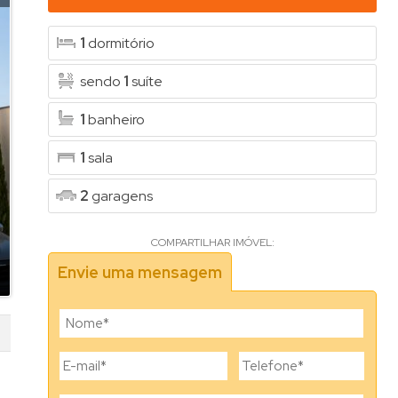
1
dormitório
sendo
1
suíte
1
banheiro
1
sala
2
garagens
COMPARTILHAR IMÓVEL:
Envie uma mensagem