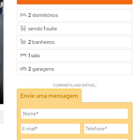
2
dormitórios
sendo
1
suíte
2
banheiros
1
sala
2
garagens
COMPARTILHAR IMÓVEL:
Envie uma mensagem