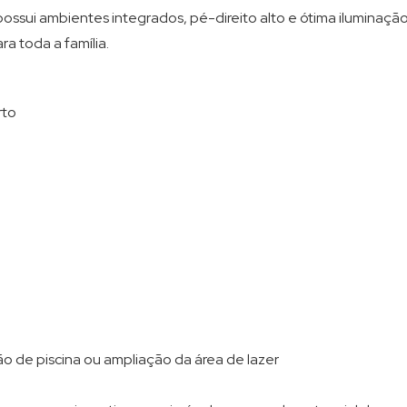
possui ambientes integrados, pé-direito alto e ótima iluminaçã
a toda a família.
rto
ão de piscina ou ampliação da área de lazer