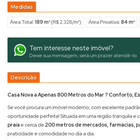
Medidas
Área Total:
189 m²
(R$ 2.328/m²)
Área Privativa:
84 m²
Tem interesse neste imóvel?
Deixe sua mensagem, será um prazer atendê-lo.
Descrição
Casa Nova a Apenas 800 Metros do Mar ? Conforto, Esp
Se você procura um imóvel moderno, com excelente padrão co
oportunidade perfeita! Situada em uma região tranquila e 
praia
e cerca de
200 metros de mercados, farmácias, p
praticidade e comodidade no dia a dia.