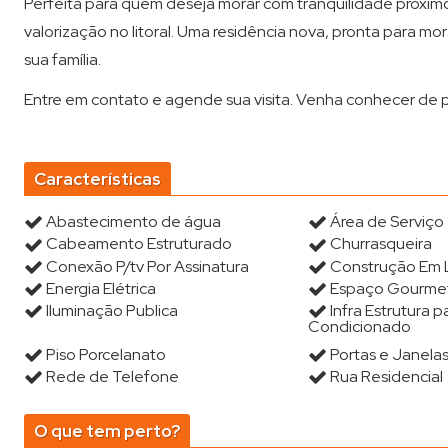
Perfeita para quem deseja morar com tranquilidade próxim
valorização no litoral. Uma residência nova, pronta para 
sua família.
Entre em contato e agende sua visita. Venha conhecer de p
Características
Abastecimento de água
Área de Serviço
Cabeamento Estruturado
Churrasqueira
Conexão P/tv Por Assinatura
Construção Em 
Energia Elétrica
Espaço Gourme
Iluminação Publica
Infra Estrutura p
Condicionado
Piso Porcelanato
Portas e Janelas
Rede de Telefone
Rua Residencial
O que tem perto?