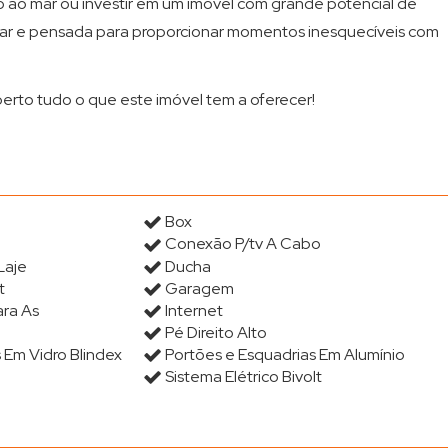
o ao mar ou investir em um imóvel com grande potencial de
morar e pensada para proporcionar momentos inesquecíveis com
erto tudo o que este imóvel tem a oferecer!
Box
Conexão P/tv A Cabo
Laje
Ducha
t
Garagem
ara As
Internet
Pé Direito Alto
 Em Vidro Blindex
Portões e Esquadrias Em Alumínio
Sistema Elétrico Bivolt