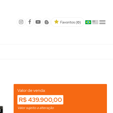
Favoritos (
0
)
Valor de venda:
R$ 439.900,00
Valor sujeito a alteração
3