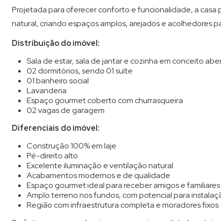
Projetada para oferecer conforto e funcionalidade, a casa 
natural, criando espaços amplos, arejados e acolhedores par
Distribuição do imóvel:
Sala de estar, sala de jantar e cozinha em conceito abe
02 dormitórios, sendo 01 suíte
01 banheiro social
Lavanderia
Espaço gourmet coberto com churrasqueira
02 vagas de garagem
Diferenciais do imóvel:
Construção 100% em laje
Pé-direito alto
Excelente iluminação e ventilação natural
Acabamentos modernos e de qualidade
Espaço gourmet ideal para receber amigos e familiares
Amplo terreno nos fundos, com potencial para instalaç
Região com infraestrutura completa e moradores fixos