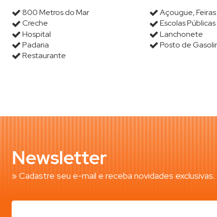
800 Metros do Mar
Açougue, Feira
Creche
Escolas Públicas
Hospital
Lanchonete
Padaria
Posto de Gasoli
Restaurante
Newsletter
» Cadastre seu e-mail e receba novidades exclusivas.