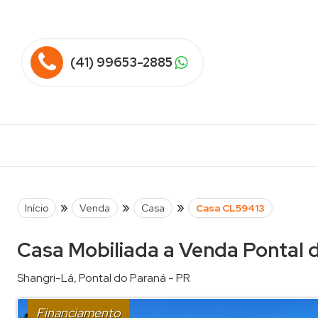
(41) 99653-2885
»
»
»
Início
Venda
Casa
Casa CL59413
Casa Mobiliada a Venda Pontal 
Shangri-Lá
,
Pontal do Paraná
-
PR
Financiamento