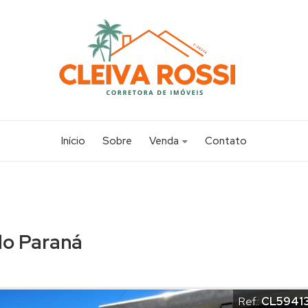
Início
Sobre
Venda
Contato
Apartamento (14)
Casa (117)
Chácara (1)
do Paraná
Sobrado (20)
Terreno (19)
Ref.:
CL5941