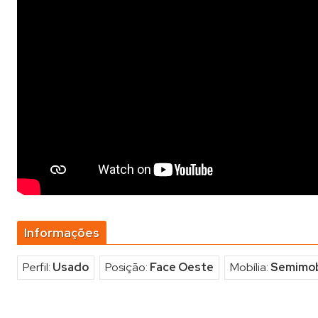
Informações
Perfil:
Usado
Posição:
Face Oeste
Mobília:
Semimob