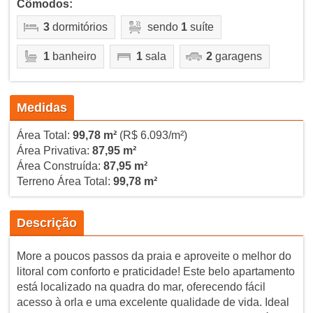
Cômodos:
3
dormitórios
sendo
1
suíte
1
banheiro
1
sala
2
garagens
Medidas
Área Total:
99,78 m²
(R$ 6.093/m²)
Área Privativa:
87,95 m²
Área Construída:
87,95 m²
Terreno Área Total:
99,78 m²
Descrição
More a poucos passos da praia e aproveite o melhor do
litoral com conforto e praticidade! Este belo apartamento
está localizado na quadra do mar, oferecendo fácil
acesso à orla e uma excelente qualidade de vida. Ideal