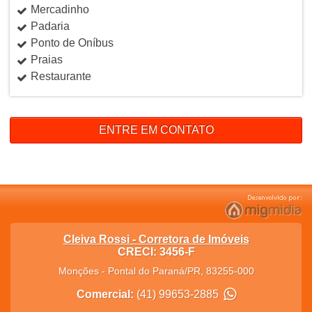
Mercadinho
Padaria
Ponto de Oníbus
Praias
Restaurante
ENTRE EM CONTATO
Cleiva Rossi - Corretora de Imóveis
CRECI: 3456-F
Monções
-
Pontal do Paraná
/
PR
,
83255-000
Comercial:
(41) 99653-2885