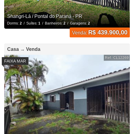
Shangri-Lá / Pontal do Paraná - PR
Dorms:
2
/ Suítes:
1
/ Banheiros:
2
/ Garagens:
2
R$ 439.900,00
Venda:
Casa → Venda
Ref.: CL12269
FAIXA MAR