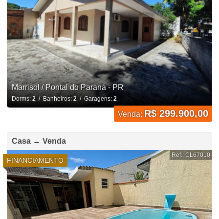
Marrisol / Pontal do Paraná - PR
Dorms:
2
/ Banheiros:
2
/ Garagens:
2
R$ 299.900,00
Venda:
Casa → Venda
Ref.: CL67010
FINANCIAMENTO