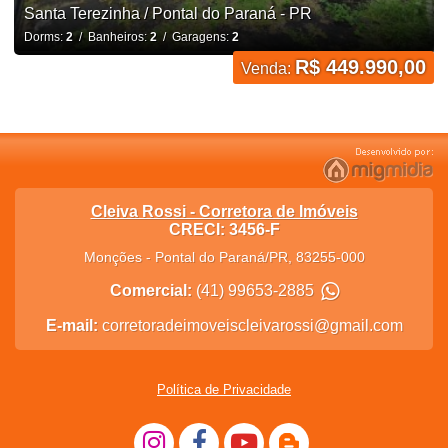
Santa Terezinha / Pontal do Paraná - PR
Dorms:
2
/ Banheiros:
2
/ Garagens:
2
R$ 449.990,00
Venda:
Cleiva Rossi - Corretora de Imóveis
CRECI: 3456-F
Monções
-
Pontal do Paraná
/
PR
,
83255-000
Comercial:
(41) 99653-2885
E-mail:
corretoradeimoveiscleivarossi@gmail.com
Política de Privacidade