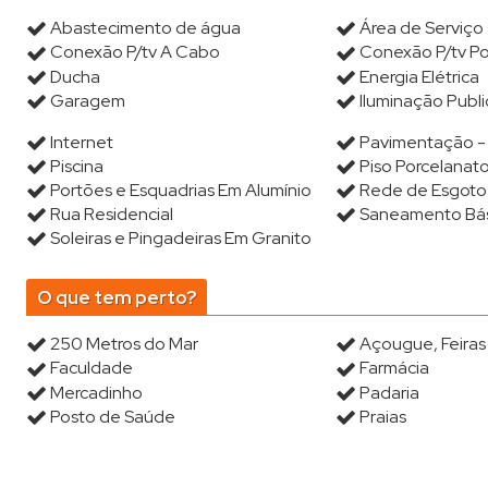
Abastecimento de água
Área de Serviço
Conexão P/tv A Cabo
Conexão P/tv Po
Ducha
Energia Elétrica
Garagem
Iluminação Publi
Internet
Pavimentação -
Piscina
Piso Porcelanat
Portões e Esquadrias Em Alumínio
Rede de Esgoto 
Rua Residencial
Saneamento Bá
Soleiras e Pingadeiras Em Granito
O que tem perto?
250 Metros do Mar
Açougue, Feira
Faculdade
Farmácia
Mercadinho
Padaria
Posto de Saúde
Praias