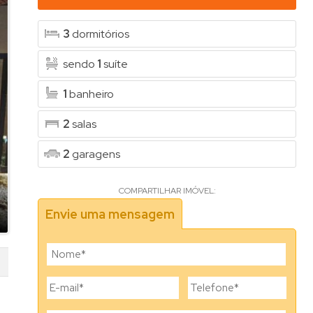
3
dormitórios
sendo
1
suíte
1
banheiro
2
salas
2
garagens
COMPARTILHAR IMÓVEL:
Envie uma mensagem