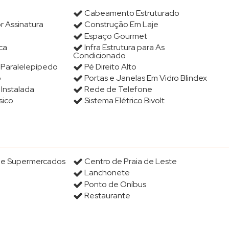
Cabeamento Estruturado
r Assinatura
Construção Em Laje
Espaço Gourmet
ca
Infra Estrutura para As
Condicionado
 Paralelepípedo
Pé Direito Alto
o
Portas e Janelas Em Vidro Blindex
Instalada
Rede de Telefone
sico
Sistema Elétrico Bivolt
s e Supermercados
Centro de Praia de Leste
Lanchonete
Ponto de Oníbus
Restaurante