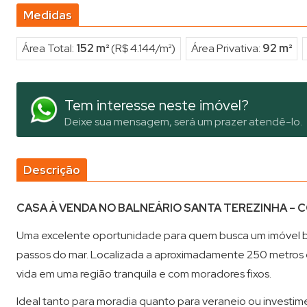
Medidas
Área Total:
152 m²
(R$ 4.144/m²)
Área Privativa:
92 m²
Tem interesse neste imóvel?
Deixe sua mensagem, será um prazer atendê-lo.
Descrição
CASA À VENDA NO BALNEÁRIO SANTA TEREZINHA – 
Uma excelente oportunidade para quem busca um imóvel 
passos do mar. Localizada a aproximadamente 250 metros da
vida em uma região tranquila e com moradores fixos.
Ideal tanto para moradia quanto para veraneio ou investimen