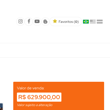
Favoritos (
0
)
Valor de venda:
R$ 629.900,00
Valor sujeito a alteração
5