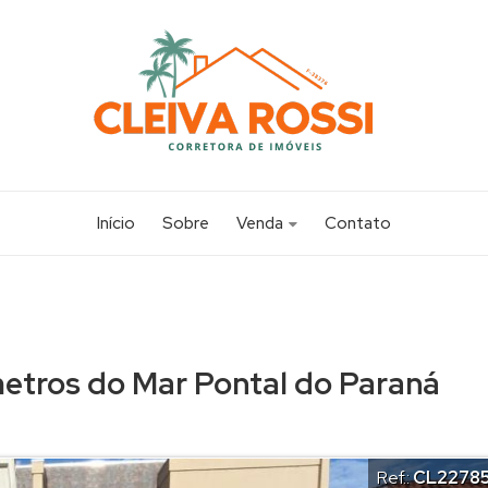
Início
Sobre
Venda
Contato
Apartamento (14)
Casa (117)
Chácara (1)
etros do Mar Pontal do Paraná
Sobrado (20)
Terreno (19)
Ref.:
CL2278