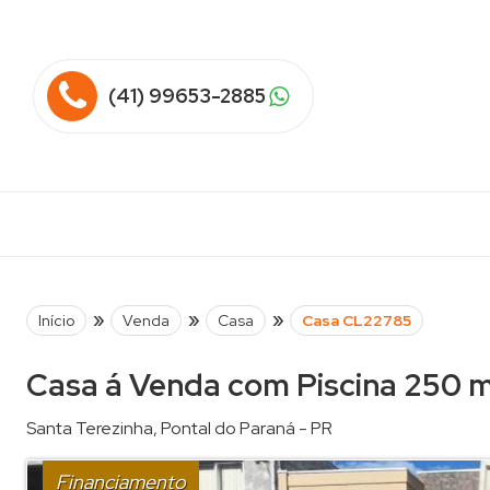
(41) 99653-2885
»
»
»
Início
Venda
Casa
Casa CL22785
Casa á Venda com Piscina 250 m
Santa Terezinha
,
Pontal do Paraná
-
PR
Financiamento