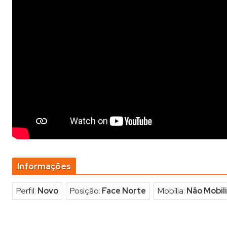
Informações
Perfil:
Novo
Posição:
Face Norte
Mobília:
Não Mobil