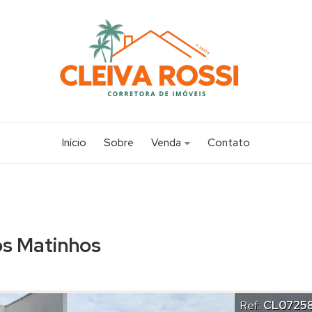
Início
Sobre
Venda
Contato
Apartamento (14)
Casa (117)
Chácara (1)
os Matinhos
Sobrado (20)
Terreno (19)
Ref.:
CL0725