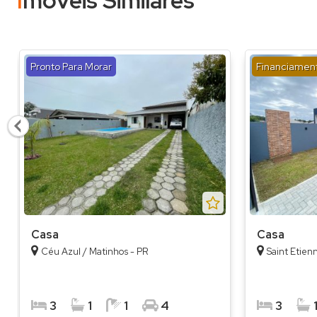
Imóveis Similares
Pronto Para Morar
Financiamen
Casa
Casa
Céu Azul / Matinhos - PR
Saint Etien
3
1
1
4
3