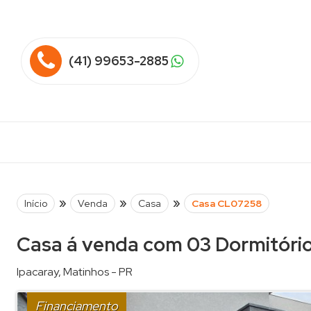
(41) 99653-2885
»
»
»
Início
Venda
Casa
Casa CL07258
Casa á venda com 03 Dormitóri
Ipacaray
,
Matinhos
-
PR
Financiamento