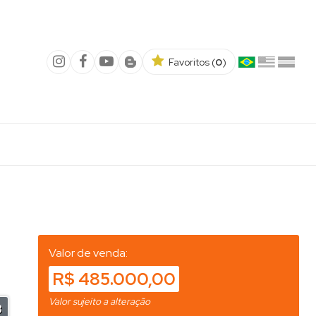
Favoritos (
0
)
Valor de venda:
R$ 485.000,00
Valor sujeito a alteração
8