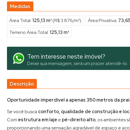
Medidas
Área Total:
125,13 m²
(R$ 3.876/m²)
Área Privativa:
73,6
Terreno Área Total:
125,13 m²
Tem interesse neste imóvel?
Deixe sua mensagem, será um prazer atendê-lo.
Descrição
Oportunidade imperdível a apenas 350 metros da prai
Se você busca
conforto, qualidade de construção e loca
Com
estrutura em laje
e
pé-direito alto
, os ambientes s
proporcionando uma sensação agradável de espaço e ac