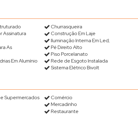
truturado
Churrasqueira
r Assinatura
Construção Em Laje
Iluminação Interna Em Led;
ara As
Pé Direito Alto
Piso Porcelanato
drias Em Alumínio
Rede de Esgoto Instalada
Sistema Elétrico Bivolt
s e Supermercados
Comércio
Mercadinho
Restaurante