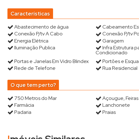
Características
Abastecimento de água
Cabeamento Es
Conexão P/tv A Cabo
Conexão P/tv Po
Energia Elétrica
Garagem
Iluminação Publica
Infra Estrutura p
Condicionado
Portas e Janelas Em Vidro Blindex
Portões e Esqua
Rede de Telefone
Rua Residencial
O que tem perto?
750 Metros do Mar
Açougue, Feira
Farmácia
Lanchonete
Padaria
Praias