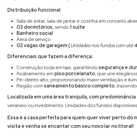
Distribuição funcional:
Sala de estar, sala de jantar e cozinha em conceito abe
03 dormitórios
, sendo
1 suíte
Banheiro social
Área de serviço
02 vagas de garagem (
Unidades nos fundos com até
4
Diferenciais que fazem a diferença:
Construção toda em laje, garantindo
segurança e dur
Acabamento em
piso porcelanato
, que une elegânci
Pé-direito alto, proporcionando maior ventilação e ilu
Região com
saneamento básico completo
, trazend
Localizada em uma área tranquila, com predominância
veraneio ou investimento. Unidades dos fundos disponíveis
Essa é a casa perfeita para quem quer viver perto do 
visita e venha se encantar com seu novo lar no litoral!