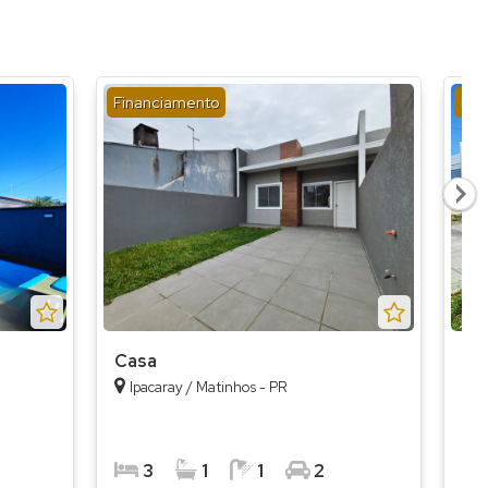
Financiamento
Fin
Casa
Ca
Ipacaray / Matinhos - PR
G
3
1
1
2