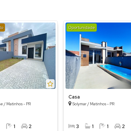
to
Oportunidade
Casa
ne / Matinhos - PR
Solymar / Matinhos - PR
1
1
2
3
1
1
2