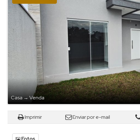
Casa
→
Venda
Imprimir
Enviar por e-mail
Fotos