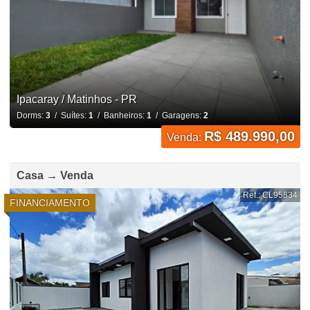
Ipacaray / Matinhos - PR
Dorms:
3
/ Suítes:
1
/ Banheiros:
1
/ Garagens:
2
R$ 489.990,00
Venda:
Casa → Venda
Ref.: CL95834
FINANCIAMENTO