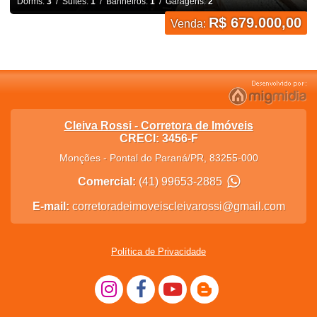
Dorms:
3
/ Suítes:
1
/ Banheiros:
1
/ Garagens:
2
R$ 679.000,00
Venda:
Cleiva Rossi - Corretora de Imóveis
CRECI: 3456-F
Monções
-
Pontal do Paraná
/
PR
,
83255-000
Comercial:
(41) 99653-2885
E-mail:
corretoradeimoveiscleivarossi@gmail.com
Política de Privacidade