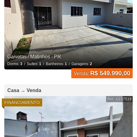
Gaivotas / Matinhos - PR
Dorms:
3
/ Suítes:
1
/ Banheiros:
1
/ Garagens:
2
R$ 549.990,00
Venda:
Casa → Venda
Ref.: CL37519
FINANCIAMENTO