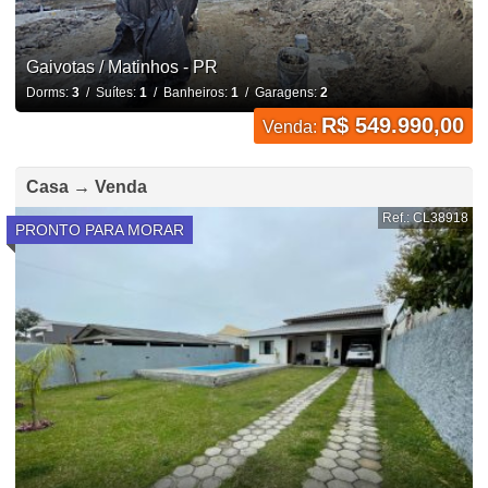
Gaivotas / Matinhos - PR
Dorms:
3
/ Suítes:
1
/ Banheiros:
1
/ Garagens:
2
R$ 549.990,00
Venda:
Casa → Venda
Ref.: CL38918
PRONTO PARA MORAR