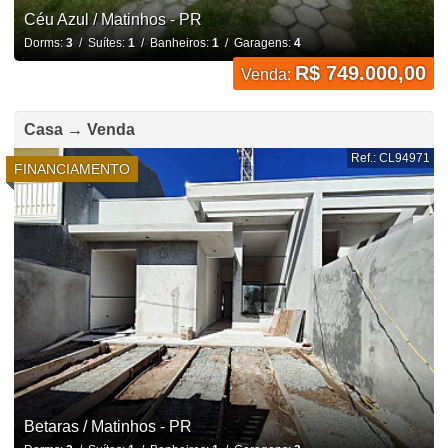
Céu Azul / Matinhos - PR
Dorms:
3
/ Suítes:
1
/ Banheiros:
1
/ Garagens:
4
R$ 749.000,00
Venda:
Casa → Venda
Ref.: CL94971
FINANCIAMENTO
Betaras / Matinhos - PR