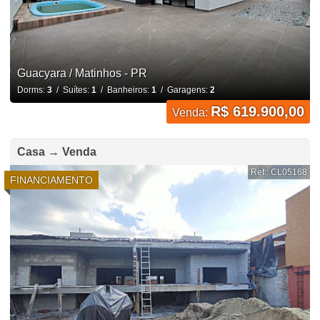
Guacyara / Matinhos - PR
Dorms:
3
/ Suítes:
1
/ Banheiros:
1
/ Garagens:
2
R$ 619.900,00
Venda:
Casa → Venda
Ref.: CL05168
FINANCIAMENTO