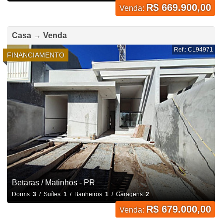
R$ 669.900,00
Venda:
Casa → Venda
Ref.: CL94971
FINANCIAMENTO
Betaras / Matinhos - PR
Dorms:
3
/ Suítes:
1
/ Banheiros:
1
/ Garagens:
2
R$ 679.000,00
Venda: