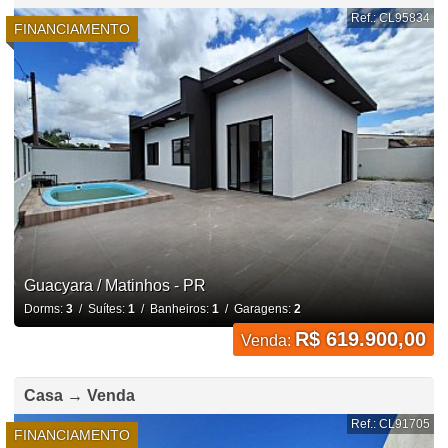
Ref.: CL95834
FINANCIAMENTO
Guacyara / Matinhos - PR
Dorms:
3
/ Suítes:
1
/ Banheiros:
1
/ Garagens:
2
R$ 619.900,00
Venda:
Casa → Venda
Ref.: CL91705
FINANCIAMENTO