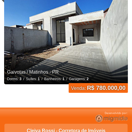
Gaivotas / Matinhos - PR
Dorms:
3
/ Suítes:
1
/ Banheiros:
1
/ Garagens:
2
R$ 780.000,00
Venda:
Cleiva Rossi - Corretora de Imóveis