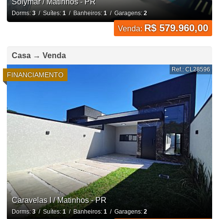
Solymar / Matinhos - PR
Dorms:
3
/ Suítes:
1
/ Banheiros:
1
/ Garagens:
2
R$ 579.960,00
Venda:
Casa → Venda
Ref.: CL28596
FINANCIAMENTO
Caravelas I / Matinhos - PR
Dorms:
3
/ Suítes:
1
/ Banheiros:
1
/ Garagens:
2