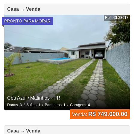
Casa → Venda
Ref.: CL38918
PRONTO PARA MORAR
Céu Azul / Matinhos - PR
Dorms:
3
/ Suítes:
1
/ Banheiros:
1
/ Garagens:
4
R$ 749.000,00
Venda:
Casa → Venda